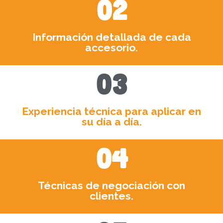
02
Información detallada de cada
accesorio.
03
Experiencia técnica para aplicar en
su día a día.
04
Técnicas de negociación con
clientes.