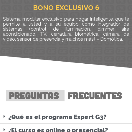
BONO EXCLUSIVO 6
Sistema modular exclusivo para hogar inteligente, que le
permite a usted y a su equipo como integrador de
sistemas (control de iluminación, dimmer, aire
acondicionado, TV, cerradura biométrica, cámara de
video, sensor de presencia y muchos más) – Domótica.
PREGUNTAS
FRECUENTES
¿Qué es el programa Expert G3?
¿El curso es online o presencial?